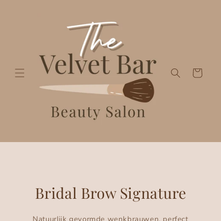
Meteen
naar de
content
Winkelwagen
Bridal Brow Signature
Natuurlijk gevormde wenkbrauwen, perfect