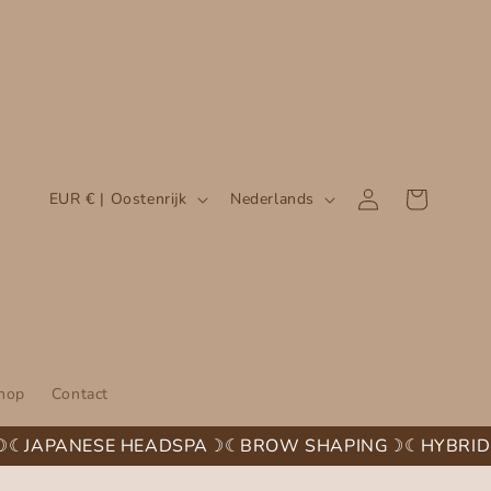
L
T
Inloggen
Winkelwagen
EUR € | Oostenrijk
Nederlands
a
a
n
a
d
l
/
r
e
hop
Contact
g
☾
JAPANESE HEADSPA☽☾
BROW SHAPING☽☾
HYBRID 
i