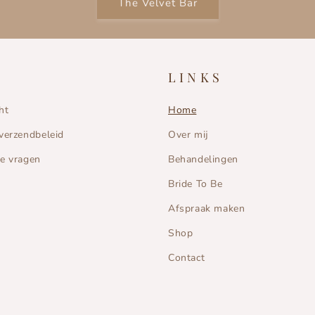
The Velvet Bar
L I N K S
ht
Home
verzendbeleid
Over mij
de vragen
Behandelingen
Bride To Be
Afspraak maken
Shop
Contact