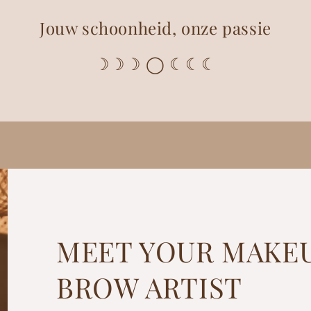
Jouw schoonheid, onze passie
☽☽☽ ◯ ☾☾☾
MEET YOUR MAKEU
BROW ARTIST