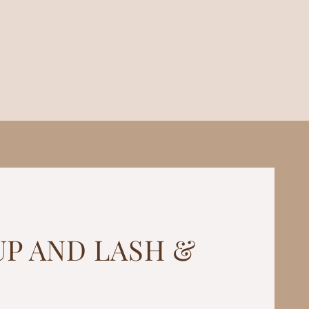
o
P AND LASH &