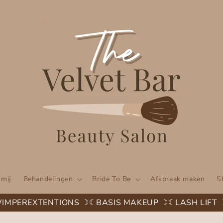
 mij
Behandelingen
Bride To Be
Afspraak maken
S
MPEREXTENTIONS ☽☾
BASIS MAKEUP ☽☾
LASH LIFT ☽